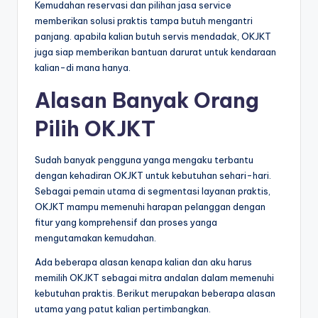
Kemudahan reservasi dan pilihan jasa service
memberikan solusi praktis tampa butuh mengantri
panjang. apabila kalian butuh servis mendadak, OKJKT
juga siap memberikan bantuan darurat untuk kendaraan
kalian-di mana hanya.
Alasan Banyak Orang
Pilih OKJKT
Sudah banyak pengguna yanga mengaku terbantu
dengan kehadiran OKJKT untuk kebutuhan sehari-hari.
Sebagai pemain utama di segmentasi layanan praktis,
OKJKT mampu memenuhi harapan pelanggan dengan
fitur yang komprehensif dan proses yanga
mengutamakan kemudahan.
Ada beberapa alasan kenapa kalian dan aku harus
memilih OKJKT sebagai mitra andalan dalam memenuhi
kebutuhan praktis. Berikut merupakan beberapa alasan
utama yang patut kalian pertimbangkan.