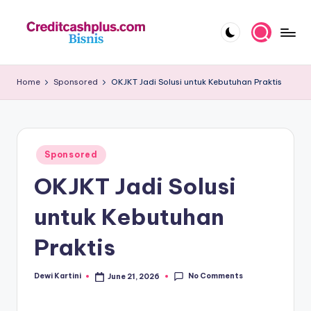
Skip
to
C
Berita
content
Bisnis
r
Home
Sponsored
OKJKT Jadi Solusi untuk Kebutuhan Praktis
dan
e
UMKM
Terbaru
d
dan
it
Posted
Terupdate
Sponsored
in
c
OKJKT Jadi Solusi
a
untuk Kebutuhan
s
h
Praktis
p
No Comments
Dewi Kartini
June 21, 2026
Posted
lu
by
s.