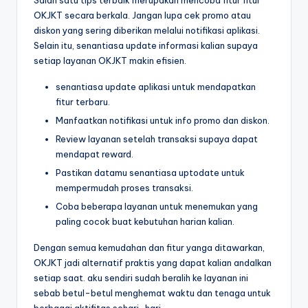
OKJKT secara berkala. Jangan lupa cek promo atau
diskon yang sering diberikan melalui notifikasi aplikasi.
Selain itu, senantiasa update informasi kalian supaya
setiap layanan OKJKT makin efisien.
senantiasa update aplikasi untuk mendapatkan
fitur terbaru.
Manfaatkan notifikasi untuk info promo dan diskon.
Review layanan setelah transaksi supaya dapat
mendapat reward.
Pastikan datamu senantiasa uptodate untuk
mempermudah proses transaksi.
Coba beberapa layanan untuk menemukan yang
paling cocok buat kebutuhan harian kalian.
Dengan semua kemudahan dan fitur yanga ditawarkan,
OKJKT jadi alternatif praktis yang dapat kalian andalkan
setiap saat. aku sendiri sudah beralih ke layanan ini
sebab betul-betul menghemat waktu dan tenaga untuk