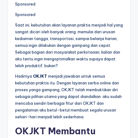
Sponsored
c
Sponsored
o
Saat ini, kebutuhan akan layanan praktis menjadi hal yang
m
sangat dicari oleh banyak orang. memulai dari urusan
kediaman tangga, transportasi, sampai belanja harian,
semua ingin dilakukan dengan gampang dan cepat.
Sebagai bagian dari masyarakat perkotaaan, kalian dan
aku tentu ingin mengoptimalkan waktu supaya dapat
lebih produktif, bukan?
Hadirnya
OKJKT
menjadi jawaban untuk semua
kebutuhan praktis itu. Dengan layanan serba online dan
proses yanga gampang, OKJKT telah membuktikan diri
sebagai pilihan utama yang dapat diandalkan. aku sudah
mencoba sendiri berbagai fitur dari OKJKT dan
pengalaman aku betul-betul membuat segala urusan
sehari-hari menjadi lebih sederhana.
OKJKT Membantu