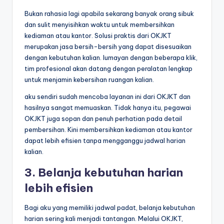
Bukan rahasia lagi apabila sekarang banyak orang sibuk
dan sulit menyisihkan waktu untuk membersihkan
kediaman atau kantor. Solusi praktis dari OKJKT
merupakan jasa bersih-bersih yang dapat disesuaikan
dengan kebutuhan kalian. lumayan dengan beberapa klik,
tim profesional akan datang dengan peralatan lengkap
untuk menjamin kebersihan ruangan kalian.
aku sendiri sudah mencoba layanan ini dari OKJKT dan
hasilnya sangat memuaskan. Tidak hanya itu, pegawai
OKJKT juga sopan dan penuh perhatian pada detail
pembersihan. Kini membersihkan kediaman atau kantor
dapat lebih efisien tanpa mengganggu jadwal harian
kalian.
3. Belanja kebutuhan harian
lebih efisien
Bagi aku yang memiliki jadwal padat, belanja kebutuhan
harian sering kali menjadi tantangan. Melalui OKJKT,