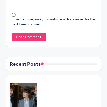
Save my name, email, and website in this browser for the
next time I comment.
Recent Posts