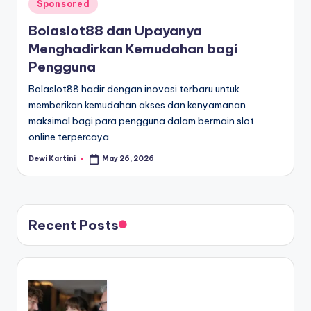
Posted
Sponsored
in
Bolaslot88 dan Upayanya
Menghadirkan Kemudahan bagi
Pengguna
Bolaslot88 hadir dengan inovasi terbaru untuk
memberikan kemudahan akses dan kenyamanan
maksimal bagi para pengguna dalam bermain slot
online terpercaya.
Dewi Kartini
May 26, 2026
Posted
by
Recent Posts